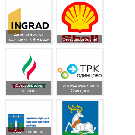
Девелоперская
компания ГК «Инград»
Сеть заправок Shell
Сеть заправок
Телерадиокомпания
Татнефть
Одинцово
Администрация