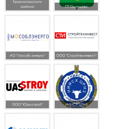
Красногорского
района
ГП Одинцово
АО "Мособлэнерго"
ООО "Стройтехинвест"
ООО "Юасстрой"
НИИСХ ЦРНЗ