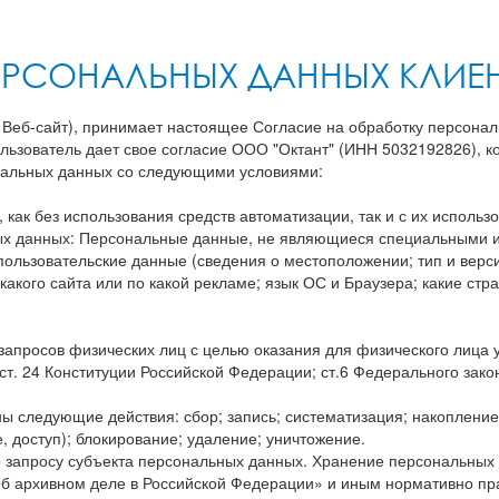
ЕРСОНАЛЬНЫХ ДАННЫХ КЛИЕН
– Веб-сайт), принимает настоящее Согласие на обработку персонал
ользователь дает свое согласие ООО "Октант" (ИНН 5032192826), к
сональных данных со следующими условиями:
как без использования средств автоматизации, так и с их использ
ых данных: Персональные данные, не являющиеся специальными и
пользовательские данные (сведения о местоположении; тип и верси
 какого сайта или по какой рекламе; язык ОС и Браузера; какие стр
апросов физических лиц с целью оказания для физического лица у
ст. 24 Конституции Российской Федерации; ст.6 Федерального зак
 следующие действия: сбор; запись; систематизация; накопление;
 доступ); блокирование; удаление; уничтожение.
 запросу субъекта персональных данных. Хранение персональных
 архивном деле в Российской Федерации» и иным нормативно прав