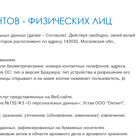
ТОВ - ФИЗИЧЕСКИХ ЛИЦ
ьных данных (далее – Согласие). Действуя свободно, своей волей
оторое расположено по адресу 143032, Московская обл.,
ованием.
ли биометрическими: номера контактных телефонов; адреса
я ОС; тип и версия Браузера; тип устройства и разрешение его
аницы открывает и на какие кнопки нажимает пользователь; ip-
слуг представленных на Веб-сайте.
она №152-ФЗ «О персональных данных»; Устав ООО "Октант";
 хранение; уточнение (обновление, изменение); извлечение;
 данных, зафиксированных на бумажных носителях
овым актам в области архивного дела и архивного хранения.